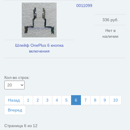
0011099
336 руб.
Нет в
наличии
Шлейф OnePlus 6 кнопка
включения
Кол-во строк:
Назад
1
2
3
4
5
6
7
8
9
10
Вперед
Страница 6 из 12