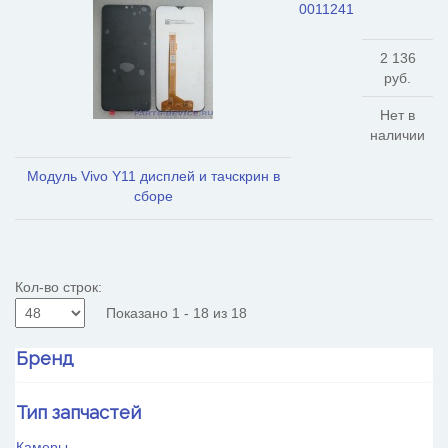
0011241
2 136
руб.
Нет в
наличии
Модуль Vivo Y11 дисплей и тачскрин в
сборе
Кол-во строк:
Показано 1 - 18 из 18
Бренд
HTC
Тип запчастей
Huawei
OnePlus
Камеры