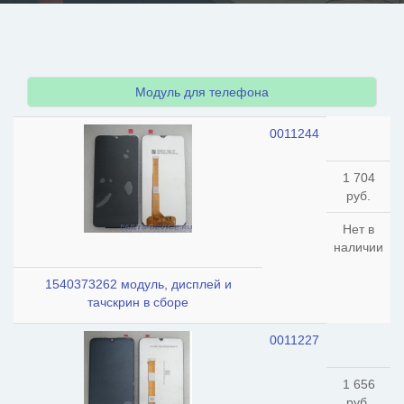
Модуль для телефона
0011244
1 704
руб.
Нет в
наличии
1540373262 модуль, дисплей и
тачскрин в сборе
0011227
1 656
руб.