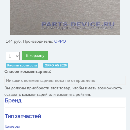
144 руб.
Производитель:
OPPO
В корзину
Кнопки громкости
OPPO A5 2020
Список комментариев:
Никаких комментариев пока не отправлено.
Вы должны приобрести этот товар, чтобы иметь возможность
оставить комментарий или изменить рейтинг.
Бренд
HTC
Тип запчастей
Huawei
OnePlus
Камеры