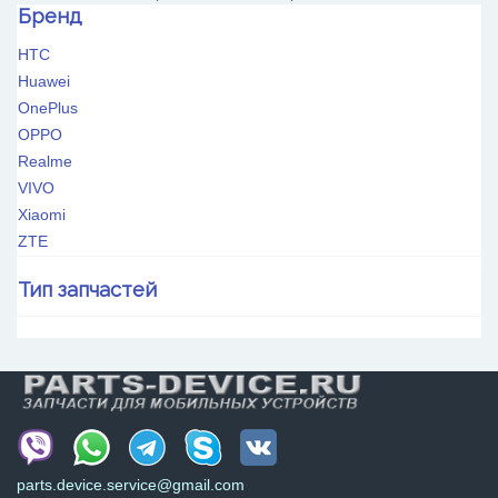
Бренд
HTC
Huawei
OnePlus
OPPO
Realme
VIVO
Xiaomi
ZTE
Тип запчастей
Камеры
Корпусные части
Платы
Сенсоры, дисплеи
Шлейфы
parts.device.service@gmail.com