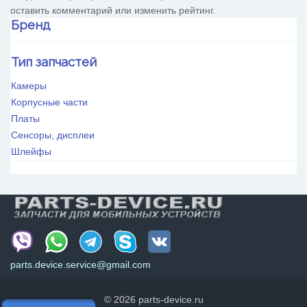
оставить комментарий или изменить рейтинг.
Бренд
HTC
Тип запчастей
Huawei
OnePlus
Камеры
OPPO
Корпусные части
Realme
Платы
VIVO
Сенсоры, дисплеи
Xiaomi
Шлейфы
ZTE
parts.device.service@gmail.com
© 2026 parts-device.ru