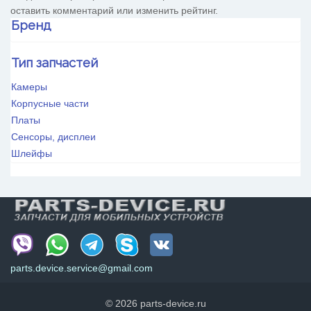
оставить комментарий или изменить рейтинг.
Бренд
HTC
Тип запчастей
Huawei
OnePlus
Камеры
OPPO
Корпусные части
Realme
Платы
VIVO
Сенсоры, дисплеи
Xiaomi
Шлейфы
ZTE
parts.device.service@gmail.com
© 2026 parts-device.ru